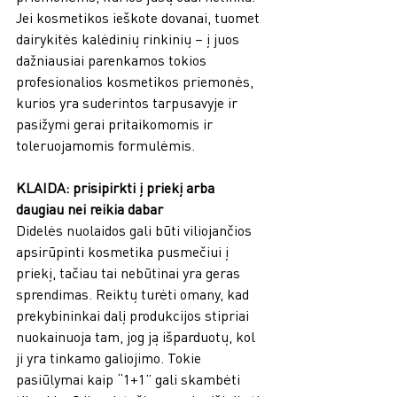
Jei kosmetikos ieškote dovanai, tuomet 
dairykitės kalėdinių rinkinių – į juos 
dažniausiai parenkamos tokios 
profesionalios kosmetikos priemonės, 
kurios yra suderintos tarpusavyje ir 
pasižymi gerai pritaikomomis ir 
toleruojamomis formulėmis. 
KLAIDA: prisipirkti į priekį arba 
daugiau nei reikia dabar 
Didelės nuolaidos gali būti viliojančios 
apsirūpinti kosmetika pusmečiui į 
priekį, tačiau tai nebūtinai yra geras 
sprendimas. Reiktų turėti omany, kad 
prekybininkai dalį produkcijos stipriai 
nuokainuoja tam, jog ją išparduotų, kol 
ji yra tinkamo galiojimo. Tokie 
pasiūlymai kaip “1+1” gali skambėti 