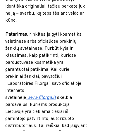
identiška originaliai, tačiau perkate juk 
ne ją – svarbu, ką tepsitės ant veido ar 
kūno. 
Patarimas
: rinkitės įsigyti kosmetiką 
vaistinėse arba oficialiose prekinių 
ženklų svetainėse. Turbūt kyla ir 
klausimas, kaip patikrinti, kuriose 
parduotuvėse kosmetika yra 
garantuotai patikima. Kai kurie 
prekiniai ženklai, pavyzdžiui 
“Laboratoires Filorga” savo oficialioje 
interneto 
svetainėje
www.filorga.lt
 skelbia 
pardavėjus, kuriems produkcija 
Lietuvoje yra tiekiama tiesiai iš 
gamintojo patvirtinto, autorizuoto 
distributoriaus. Tai reiškia, kad įsigyjant 