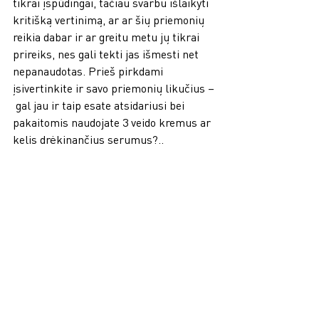
tikrai įspūdingai, tačiau svarbu išlaikyti 
kritišką vertinimą, ar ar šių priemonių 
reikia dabar ir ar greitu metu jų tikrai 
prireiks, nes gali tekti jas išmesti net 
nepanaudotas. Prieš pirkdami 
įsivertinkite ir savo priemonių likučius –
 gal jau ir taip esate atsidariusi bei 
pakaitomis naudojate 3 veido kremus ar 
kelis drėkinančius serumus?.. 
Patarimas:
 juodojo penktadienio 
išpardavimo metu su nuolaida 
dairykitės priemonių, kokių anksčiau 
neprisiruošėte įsigyti, bet labai 
norėtumėte išbandyti. Tai gera proga 
atrasti naujų veido kaukių, šveitiklių, o 
gal serumą blakstienoms arba 
prabangų kūno kremą? Gerai 
apgalvokite, kokia kosmetika jus 