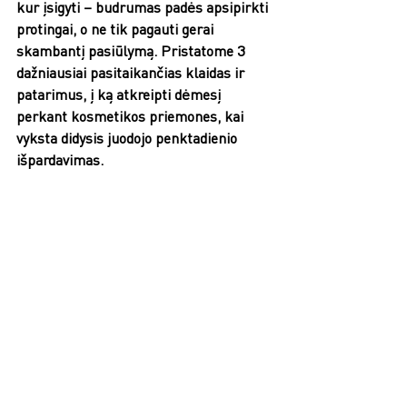
kur įsigyti – budrumas padės apsipirkti 
protingai, o ne tik pagauti gerai 
skambantį pasiūlymą. Pristatome 3 
dažniausiai pasitaikančias klaidas ir 
patarimus, į ką atkreipti dėmesį 
perkant kosmetikos priemones, kai 
vyksta didysis juodojo penktadienio 
išpardavimas. 