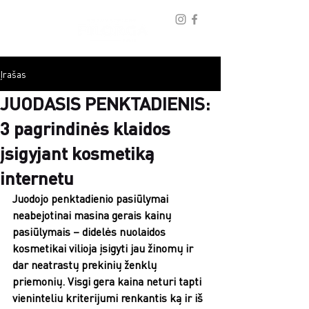
Įrašas
JUODASIS PENKTADIENIS:
3 pagrindinės klaidos
įsigyjant kosmetiką
internetu
Juodojo penktadienio pasiūlymai 
neabejotinai masina gerais kainų 
pasiūlymais – didelės nuolaidos 
kosmetikai vilioja įsigyti jau žinomų ir 
dar neatrastų prekinių ženklų 
priemonių. Visgi gera kaina neturi tapti 
vieninteliu kriterijumi renkantis ką ir iš 