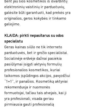
bent jau šios kosmetikos iš išvardintų 
elektroninių vaistinių ir parduotuvių, 
galėsite būti garantuoti, kad prekės yra 
originalios, geros kokybės ir tinkamo 
galiojimo. 
KLAIDA: pirkti nepasitarus su odos 
specialistu 
Geras kainas siūlo ne tik interneto 
parduotuvės, bet ir grožio specialistai. 
Socialinėje erdvėje dažnai pasiekia 
pasiūlymai įsigyti aktyvių formulių 
profesionalios kosmetikos, kuriai 
taikomos įspūdingos akcijos, pavyzdžiui 
“1+1”, ir panašios. Kosmetiką aktyviai 
rekomenduoja ir nuomonės 
formuotojai, tačiau tais atvejais, kai ji 
yra profesionali, visada geriau 
pirmiausia gauti profesionalią 