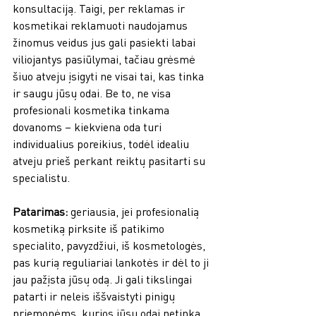
konsultaciją. Taigi, per reklamas ir 
kosmetikai reklamuoti naudojamus 
žinomus veidus jus gali pasiekti labai 
viliojantys pasiūlymai, tačiau grėsmė 
šiuo atveju įsigyti ne visai tai, kas tinka 
ir saugu jūsų odai. Be to, ne visa 
profesionali kosmetika tinkama 
dovanoms – kiekviena oda turi 
individualius poreikius, todėl idealiu 
atveju prieš perkant reiktų pasitarti su 
specialistu. 
Patarimas: 
geriausia, jei profesionalią 
kosmetiką pirksite iš patikimo 
specialito, pavyzdžiui, iš kosmetologės, 
pas kurią reguliariai lankotės ir dėl to ji 
jau pažįsta jūsų odą. Ji gali tikslingai 
patarti ir neleis iššvaistyti pinigų 
priemonėms, kurios jūsų odai netinka. 