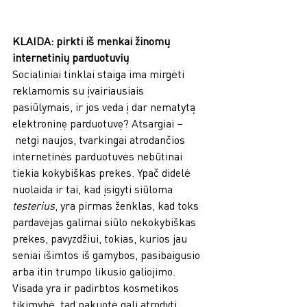
KLAIDA: pirkti iš menkai žinomų 
internetinių parduotuvių  
Socialiniai tinklai staiga ima mirgėti 
reklamomis su įvairiausiais 
pasiūlymais, ir jos veda į dar nematytą 
elektroninę parduotuvę? Atsargiai –
 netgi naujos, tvarkingai atrodančios 
internetinės parduotuvės nebūtinai 
tiekia kokybiškas prekes. Ypač didelė 
nuolaida ir tai, kad įsigyti siūloma 
testerius
, yra pirmas ženklas, kad toks 
pardavėjas galimai siūlo nekokybiškas 
prekes, pavyzdžiui, tokias, kurios jau 
seniai išimtos iš gamybos, pasibaigusio 
arba itin trumpo likusio galiojimo. 
Visada yra ir padirbtos kosmetikos 
tikimybė, tad pakuotė gali atrodyti 