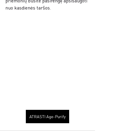
priemonių būsite pasirengę apsisaugoti 
nuo kasdienės taršos.
ATRASTI Age-Purify