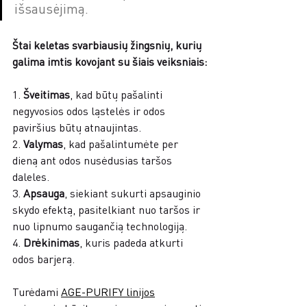
išsausėjimą.
Štai keletas svarbiausių žingsnių, kurių 
galima imtis kovojant su šiais veiksniais:
1. 
Šveitimas
, kad būtų pašalinti 
negyvosios odos ląstelės ir odos 
paviršius būtų atnaujintas.
2. 
Valymas
, kad pašalintumėte per 
dieną ant odos nusėdusias taršos 
daleles.
3. 
Apsauga
, siekiant sukurti apsauginio 
skydo efektą, pasitelkiant nuo taršos ir 
nuo lipnumo saugančią technologiją. 
4. 
Drėkinimas
, kuris padeda atkurti 
odos barjerą. 
Turėdami 
AGE-PURIFY linijos