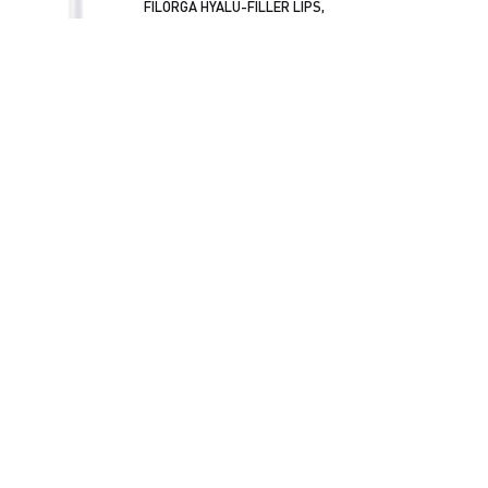
FILORGA HYALU-FILLER LIPS,
4 g
ATRASK
KITA LINIJA >
Kur įsigyti
Linijos
Privatumo politika