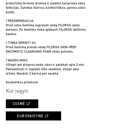
praturtinta formulė drėkina ir palaiko barjerines odos
funkcijas. Suteikia švarios, komfortiškos, gaivios odos
pojūtį.
/ REKOMENDACIJA
Prieš odos šveitimą nuprausti veidą FILORGA veido
putomis. Po šveitimo tinka aplikuoti FILORGA lakštines
kaukes.
/ TINKA DERINTI SU:
Prieš šveitimą prausti veidą FILORGA SKIN-PREP
ENZYMATIC CLEANSING FOAM veido putomis.
/ NAUDOJIMAS
Užtepti ant drėgnos veido odos ir palaikyti apie 2 min.
Pamasažuoti ir nuplauti šiltu vandeniu. Vengti akių
srities. Naudoti 2 kartus per savaitę.
Kosmetikos priemonė
Kur įsigyti:
COSMÉ.LT
EUROVAISTINE.LT