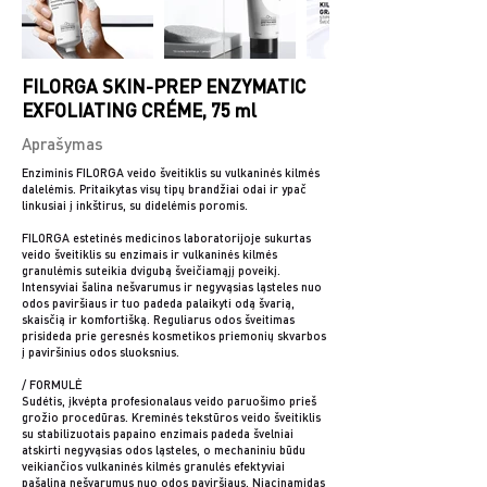
FILORGA SKIN-PREP ENZYMATIC
EXFOLIATING CRÉME, 75 ml
Aprašymas
Enziminis FILORGA veido šveitiklis su vulkaninės kilmės
dalelėmis. Pritaikytas visų tipų brandžiai odai ir ypač
linkusiai į inkštirus, su didelėmis poromis.
FILORGA estetinės medicinos laboratorijoje sukurtas
veido šveitiklis su enzimais ir vulkaninės kilmės
granulėmis suteikia dvigubą šveičiamąjį poveikį.
Intensyviai šalina nešvarumus ir negyvąsias ląsteles nuo
odos paviršiaus ir tuo padeda palaikyti odą švarią,
skaisčią ir komfortišką. Reguliarus odos šveitimas
prisideda prie geresnės kosmetikos priemonių skvarbos
į paviršinius odos sluoksnius.
/ FORMULĖ
Sudėtis, įkvėpta profesionalaus veido paruošimo prieš
grožio procedūras. Kreminės tekstūros veido šveitiklis
su stabilizuotais papaino enzimais padeda švelniai
atskirti negyvąsias odos ląsteles, o mechaniniu būdu
veikiančios vulkaninės kilmės granulės efektyviai
pašalina nešvarumus nuo odos paviršiaus. Niacinamidas