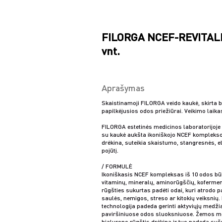
FILORGA NCEF-REVITALI
vnt.
Aprašymas
Skaistinamoji FILORGA veido kaukė, skirta 
papilkėjusios odos priežiūrai. Veikimo laika
FILORGA estetinės medicinos laboratorijoje 
su kaukė aukšta ikoniškojo NCEF komplekso
drėkina, suteikia skaistumo, stangresnės, 
pojūtį.
/ FORMULĖ
Ikoniškasis NCEF kompleksas iš 10 odos bū
vitaminų, mineralų, aminorūgščių, kofermen
rūgšties sukurtas padėti odai, kuri atrodo 
saulės, nemigos, streso ar kitokių veiksnių.
technologija padeda gerinti aktyviųjų medž
paviršiniuose odos sluoksniuose. Žemos m
hialurono rūgštis drėkina ir tuo padeda sušv