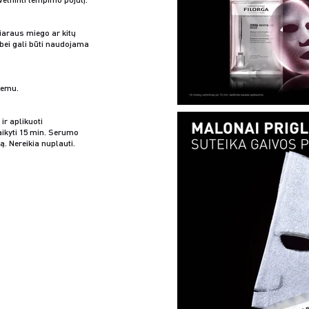
liaraus miego ar kitų
bei gali būti naudojama
remu.
ir aplikuoti
aikyti 15 min. Serumo
ą. Nereikia nuplauti.