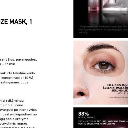
ZE MASK, 1
brandžios, pavargusios,
s – 15 min.
sukurta lakštinė veido
 koncentracija (10 %)
elastingesnės odos
klei reikšmingų
tų ir hialurono
pavargusi po intensyvios
 Inovatyvi įkapsuliavimo
iagų pasiskirstymą
olekulinės masės
elninti tempimo pojūtį.