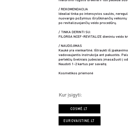
/ REKOMENDACIJA
Idealiai tinka po intensyvios saulės, neregu
nuovargio požymius išryškinančių veiksnių 
po revitalizuojančių veido procedūrų.
/ TINKA DERINTI SU:
FILORGA NCEF-REVITALIZE dieniniu veido k
/ NAUDOJIMAS
Kaukė yra vienkartinė. Ištraukti iš įpakavimo 
vadovaujantis instrukcija ant pakuotės. Pal
perteklių švelniais judesiais įmasažuoti į od
Naudoti 1-2 kartus per savaitę.
Kosmetikos priemonė
Kur įsigyti:
COSMÉ.LT
EUROVAISTINE.LT