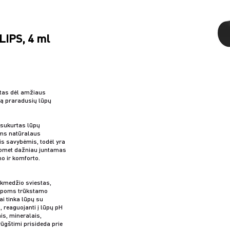
IPS, 4 ml
tas dėl amžiaus
ą praradusių lūpų
 sukurtas lūpų
oms natūralaus
s savybėmis, todėl yra
uomet dažniau juntamas
o ir komforto.
kmedžio sviestas,
 lūpoms trūkstamo
i tinka lūpų su
, reaguojanti į lūpų pH
is, mineralais,
ūgštimi prisideda prie