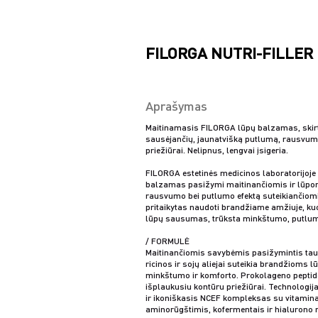
FILORGA NUTRI-FILLER L
Aprašymas
Maitinamasis FILORGA lūpų balzamas, skir
sausėjančių, jaunatvišką putlumą, rausvum
priežiūrai. Nelipnus, lengvai įsigeria.
FILORGA estetinės medicinos laboratorijoje
balzamas pasižymi maitinančiomis ir lūp
rausvumo bei putlumo efektą suteikiančiomi
pritaikytas naudoti brandžiame amžiuje, k
lūpų sausumas, trūksta minkštumo, putlum
/ FORMULĖ
Maitinančiomis savybėmis pasižymintis tau
ricinos ir sojų aliejai suteikia brandžioms
minkštumo ir komforto. Prokolageno peptida
išplaukusiu kontūru priežiūrai. Technologija
ir ikoniškasis NCEF kompleksas su vitamina
aminorūgštimis, kofermentais ir hialurono r