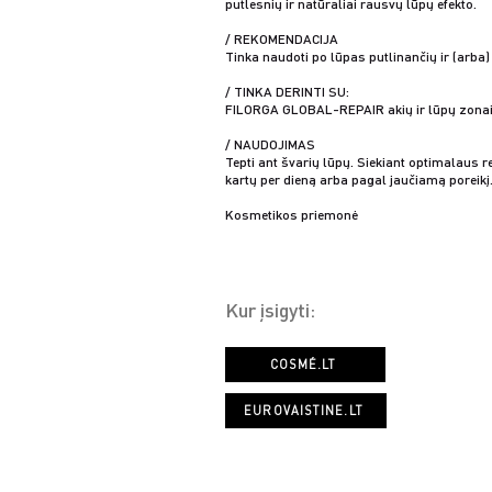
putlesnių ir natūraliai rausvų lūpų efekto.
/ REKOMENDACIJA
Tinka naudoti po lūpas putlinančių ir (arba
/ TINKA DERINTI SU:
FILORGA GLOBAL-REPAIR akių ir lūpų zonai 
/ NAUDOJIMAS
Tepti ant švarių lūpų. Siekiant optimalaus r
kartų per dieną arba pagal jaučiamą poreikį
Kosmetikos priemonė
Kur įsigyti:
COSMÉ.LT
EUROVAISTINE.LT