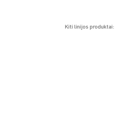
Kiti linijos produktai:
FILORGA AGE-PURIFY, 50
FILORGA
ml
PROTO
ATRASTI
A