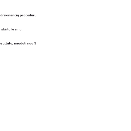
) drėkinančių procedūrų.
skirtu kremu.
ezultato, naudoti nuo 3
.