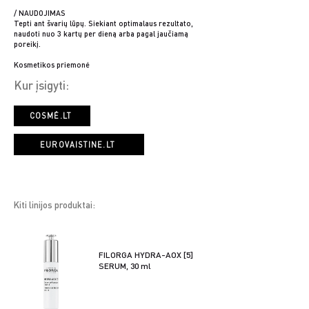
/ NAUDOJIMAS
Tepti ant švarių lūpų. Siekiant optimalaus rezultato,
naudoti nuo 3 kartų per dieną arba pagal jaučiamą
poreikį.
Kosmetikos priemonė
Kur įsigyti:
COSMÉ.LT
EUROVAISTINE.LT
Kiti linijos produktai:
FILORGA HYDRA-AOX [5]
SERUM, 30 ml