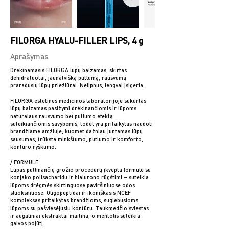
FILORGA HYALU-FILLER LIPS, 4 g
Aprašymas
Drėkinamasis FILORGA lūpų balzamas, skirtas
dehidratuotai, jaunatvišką putlumą, rausvumą
praradusių lūpų priežiūrai. Nelipnus, lengvai įsigeria.
FILORGA estetinės medicinos laboratorijoje sukurtas
lūpų balzamas pasižymi drėkinančiomis ir lūpoms
natūralaus rausvumo bei putlumo efektą
suteikiančiomis savybėmis, todėl yra pritaikytas naudoti
brandžiame amžiuje, kuomet dažniau juntamas lūpų
sausumas, trūksta minkštumo, putlumo ir komforto,
kontūro ryškumo.
/ FORMULĖ
Lūpas putlinančių grožio procedūrų įkvėpta formulė su
konjako polisacharidu ir hialurono rūgštimi – suteikia
lūpoms drėgmės skirtinguose paviršiniuose odos
sluoksniuose. Oligopeptidai ir ikoniškasis NCEF
kompleksas pritaikytas brandžioms, suglebusioms
lūpoms su pašviesėjusiu kontūru. Taukmedžio sviestas
ir augaliniai ekstraktai maitina, o mentolis suteikia
gaivos pojūtį.