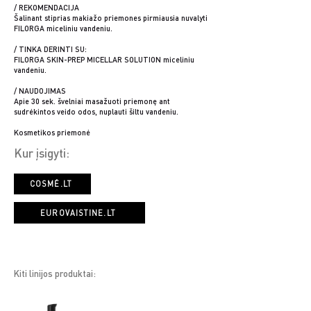
/ REKOMENDACIJA
Šalinant stiprias makiažo priemones pirmiausia nuvalyti
FILORGA miceliniu vandeniu.
/ TINKA DERINTI SU:
FILORGA SKIN-PREP MICELLAR SOLUTION miceliniu
vandeniu.
/ NAUDOJIMAS
Apie 30 sek. švelniai masažuoti priemonę ant
sudrėkintos veido odos, nuplauti šiltu vandeniu.
Kosmetikos priemonė
Kur įsigyti:
COSMÉ.LT
EUROVAISTINE.LT
Kiti linijos produktai: