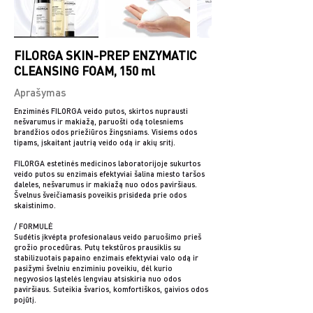
FILORGA SKIN-PREP ENZYMATIC
CLEANSING FOAM, 150 ml
Aprašymas
Enziminės FILORGA veido putos, skirtos nuprausti
nešvarumus ir makiažą, paruošti odą tolesniems
brandžios odos priežiūros žingsniams. Visiems odos
tipams, įskaitant jautrią veido odą ir akių sritį.
FILORGA estetinės medicinos laboratorijoje sukurtos
veido putos su enzimais efektyviai šalina miesto taršos
daleles, nešvarumus ir makiažą nuo odos paviršiaus.
Švelnus šveičiamasis poveikis prisideda prie odos
skaistinimo.
/ FORMULĖ
Sudėtis įkvėpta profesionalaus veido paruošimo prieš
grožio procedūras. Putų tekstūros prausiklis su
stabilizuotais papaino enzimais efektyviai valo odą ir
pasižymi švelniu enziminiu poveikiu, dėl kurio
negyvosios ląstelės lengviau atsiskiria nuo odos
paviršiaus. Suteikia švarios, komfortiškos, gaivios odos
pojūtį.