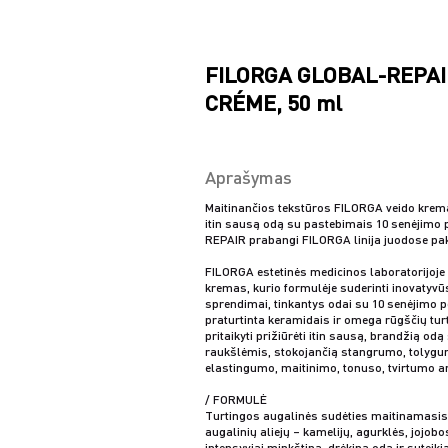
FILORGA GLOBAL-REPA
CRÉME, 50 ml
Aprašymas
Maitinančios tekstūros FILORGA veido krema
itin sausą odą su pastebimais 10 senėjim
REPAIR prabangi FILORGA linija juodose pa
FILORGA estetinės medicinos laboratorijoje
kremas, kurio formulėje suderinti inovatyvū
sprendimai, tinkantys odai su 10 senėjimo 
praturtinta keramidais ir omega rūgščių turti
pritaikyti prižiūrėti itin sausą, brandžią od
raukšlėmis, stokojančią stangrumo, tolygu
elastingumo, maitinimo, tonuso, tvirtumo a
/ FORMULĖ
Turtingos augalinės sudėties maitinamasi
augalinių aliejų – kamelijų, agurklės, jojobo
intensyviai minkština, drėkina odą ir suteiki