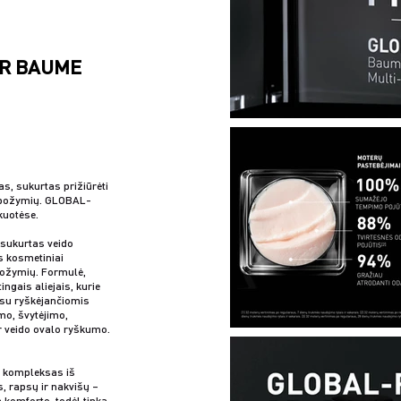
IR BAUME
s, sukurtas prižiūrėti
o požymių. GLOBAL-
kuotėse.
 sukurtas veido
s kosmetiniai
požymių. Formulė,
ngais aliejais, kurie
ą su ryškėjančiomis
mo, švytėjimo,
r veido ovalo ryškumo.
s kompleksas iš
s, rapsų ir nakvišų –
a komforto, todėl tinka