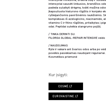
intensyviai sausėti linkusios, brandžios od
padeda sulaikyti drėgmę, todėl mažina odos
Įkapsuliuota hialurono rūgštis ir konjako ek
ryškėjančiomis paviršinėmis raukšlėmis. S
kompleksas iš azeloglicino, niacinamido, al
vitamino C ir fitino rūgšties, pritaikytas į pi
odai. Peptidai suteikia stangrumo pojūtį.
/ TINKA DERINTI SU:
FILORGA GLOBAL-REPAIR INTENSIVE veido
/ NAUDOJIMAS
Ryte ir vakare ant švarios odos arba po ve
poveikis pasiekiamas naudojant reguliariai
Kosmetikos priemonė
Kur įsigyti:
COSMÉ.LT
EUROVAISTINE.LT