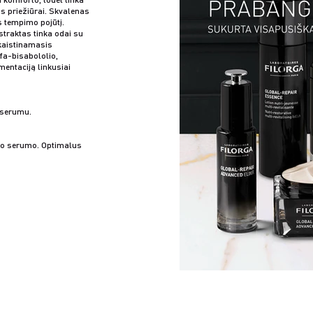
os priežiūrai. Skvalenas
 tempimo pojūtį.
straktas tinka odai su
kaistinamasis
fa-bisabololio,
gmentaciją linkusiai
 serumu.
ido serumo. Optimalus
.