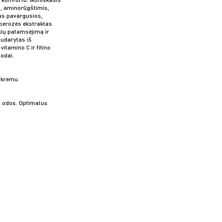
, aminorūgštimis,
tas pavargusios,
uberozės ekstraktas
akių patamsėjimą ir
udarytas iš
vitamino C ir fitino
 odai.
kremu.
es odos. Optimalus