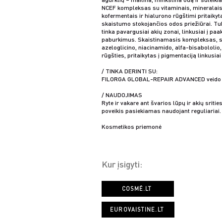
NCEF kompleksas su vitaminais, mineralais
kofermentais ir hialurono rūgštimi pritaiky
skaistumo stokojančios odos priežiūrai. T
tinka pavargusiai akių zonai, linkusiai į pa
paburkimus. Skaistinamasis kompleksas, s
azeloglicino, niacinamido, alfa-bisabololio, 
rūgšties, pritaikytas į pigmentaciją linkusiai
/ TINKA DERINTI SU:
FILORGA GLOBAL-REPAIR ADVANCED veido 
/ NAUDOJIMAS
Ryte ir vakare ant švarios lūpų ir akių sriti
poveikis pasiekiamas naudojant reguliariai.
Kosmetikos priemonė
Kur įsigyti:
COSMÉ.LT
EUROVAISTINE.LT