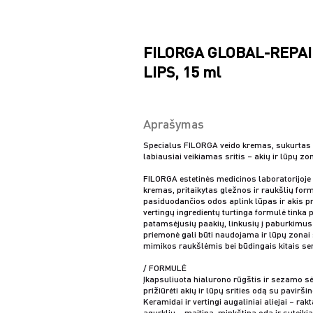
FILORGA GLOBAL-REPAI
LIPS, 15 ml
Aprašymas
Specialus FILORGA veido kremas, sukurtas p
labiausiai veikiamas sritis – akių ir lūpų zo
FILORGA estetinės medicinos laboratorijoje
kremas, pritaikytas gležnos ir raukšlių for
pasiduodančios odos aplink lūpas ir akis prie
vertingų ingredientų turtinga formulė tinka 
patamsėjusių paakių, linkusių į paburkimus p
priemonė gali būti naudojama ir lūpų zonai
mimikos raukšlėmis bei būdingais kitais se
/ FORMULĖ
Įkapsuliuota hialurono rūgštis ir sezamo sė
prižiūrėti akių ir lūpų srities odą su pavirš
Keramidai ir vertingi augaliniai aliejai – rakt
agurklių – maitina, minkština odą ir suteiki