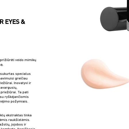
R EYES &
rižiūrėti veido mimikų
ną.
 sukurtas specialus
mavimuisi greičiau
žiūrai. Inovatyvi ir
pavargusių,
riežiūrai. Ta pati
 su ryškėjančiomis
nėjimo požymiais.
klų ekstraktas tinka
inėmis raukšlelėmis.
ažolių, jojobos ir
a komforto. Ikoniškasis