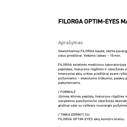
FILORGA OPTIM-EYES MA
Aprašymas
Skaistinamoji FILORGA kaukė, skirta pavarg
odos priežiūrai. Veikimo laikas – 15 min.
FILORGA estetinės medicinos laboratorijoje
peptidais, hialurono rūgštimi ir ciberžolės e
intensyviai akių srities priežiūrai esant ry
požymiams – skaistumo trūkumui, paakių p
paburkimams.
/ FORMULĖ
Jūrinės kilmės peptidų, hialurono rūgšties 
savybėmis pasižyminčio ciberžolės ekstrakt
gležnai odai su ryškiais nuovargio požymiais
/ TINKA DERINTI SU:
FILORGA OPTIM-EYES akių kontūro kremu.