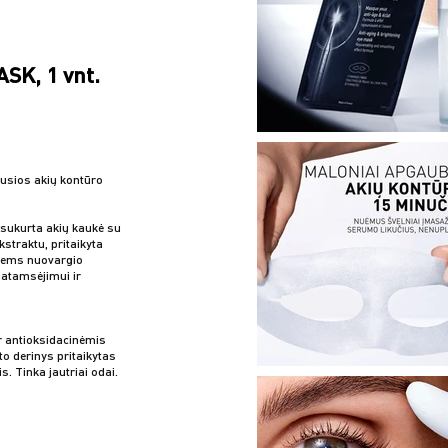
SK, 1 vnt.
usios akių kontūro
 sukurta akių kaukė su
kstraktu, pritaikyta
škiems nuovargio
atamsėjimui ir
ir antioksidacinėmis
o derinys pritaikytas
. Tinka jautriai odai.